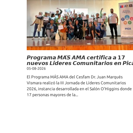
𝙋𝙧𝙤𝙜𝙧𝙖𝙢𝙖 𝙈𝘼́𝙎 𝘼𝙈𝘼 𝙘𝙚𝙧𝙩𝙞𝙛𝙞𝙘𝙖 𝙖 𝟭𝟳
𝙣𝙪𝙚𝙫𝙤𝙨 𝙇𝙞́𝙙𝙚𝙧𝙚𝙨 𝘾𝙤𝙢𝙪𝙣𝙞𝙩𝙖𝙧𝙞𝙤𝙨 𝙚𝙣 𝙋𝙞𝙘
05-08-2026
El Programa MÁS AMA del Cesfam Dr. Juan Marqués
Vismara realizó la III Jornada de Líderes Comunitarios
2026, instancia desarrollada en el Salón O’Higgins donde
17 personas mayores de la...