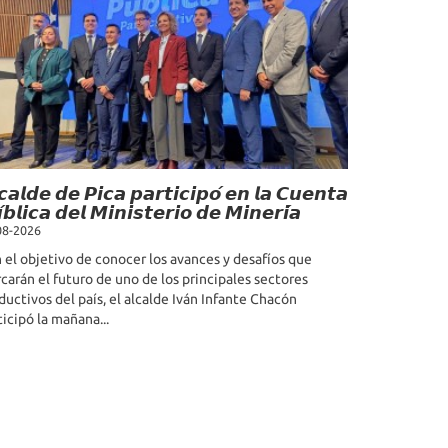
𝙘𝙖𝙡𝙙𝙚 𝙙𝙚 𝙋𝙞𝙘𝙖 𝙥𝙖𝙧𝙩𝙞𝙘𝙞𝙥𝙤́ 𝙚𝙣 𝙡𝙖 𝘾𝙪𝙚𝙣𝙩𝙖
́𝙗𝙡𝙞𝙘𝙖 𝙙𝙚𝙡 𝙈𝙞𝙣𝙞𝙨𝙩𝙚𝙧𝙞𝙤 𝙙𝙚 𝙈𝙞𝙣𝙚𝙧𝙞́𝙖
08-2026
 el objetivo de conocer los avances y desafíos que
carán el futuro de uno de los principales sectores
ductivos del país, el alcalde Iván Infante Chacón
ticipó la mañana...