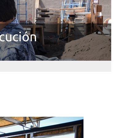
ecución
n