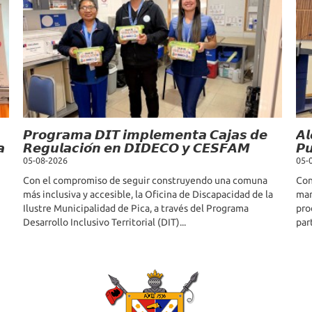
𝙋𝙧𝙤𝙜𝙧𝙖𝙢𝙖 𝘿𝙄𝙏 𝙞𝙢𝙥𝙡𝙚𝙢𝙚𝙣𝙩𝙖 𝘾𝙖𝙟𝙖𝙨 𝙙𝙚
𝘼𝙡
𝙖
𝙍𝙚𝙜𝙪𝙡𝙖𝙘𝙞𝙤́𝙣 𝙚𝙣 𝘿𝙄𝘿𝙀𝘾𝙊 𝙮 𝘾𝙀𝙎𝙁𝘼𝙈
𝙋𝙪
05-08-2026
05-
Con el compromiso de seguir construyendo una comuna
Con
más inclusiva y accesible, la Oficina de Discapacidad de la
mar
Ilustre Municipalidad de Pica, a través del Programa
pro
Desarrollo Inclusivo Territorial (DIT)...
par