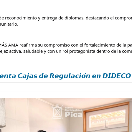
 de reconocimiento y entrega de diplomas, destacando el compro
unitario.
ÁS AMA reafirma su compromiso con el fortalecimiento de la parti
z activa, saludable y con un rol protagonista dentro de la com
𝙣𝙩𝙖 𝘾𝙖𝙟𝙖𝙨 𝙙𝙚 𝙍𝙚𝙜𝙪𝙡𝙖𝙘𝙞𝙤́𝙣 𝙚𝙣 𝘿𝙄𝘿𝙀𝘾