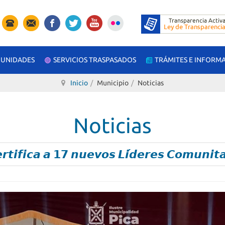
UNIDADES
SERVICIOS TRASPASADOS
TRÁMITES E INFORM
Inicio
Municipio
Noticias
Noticias
𝙞𝙛𝙞𝙘𝙖 𝙖 𝟭𝟳 𝙣𝙪𝙚𝙫𝙤𝙨 𝙇𝙞́𝙙𝙚𝙧𝙚𝙨 𝘾𝙤𝙢𝙪𝙣𝙞𝙩𝙖