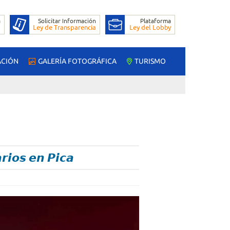
ACIÓN
GALERÍA FOTOGRÁFICA
TURISMO
𝙧𝙞𝙤𝙨 𝙚𝙣 𝙋𝙞𝙘𝙖