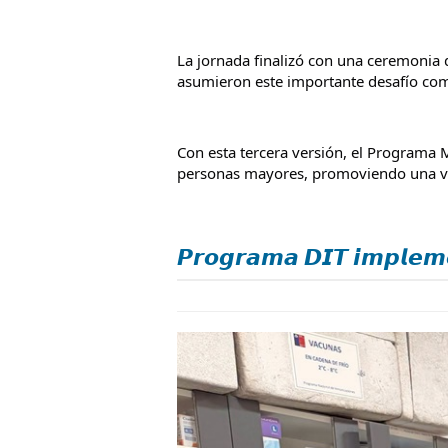
La jornada finalizó con una ceremonia
asumieron este importante desafío com
Con esta tercera versión, el Programa M
personas mayores, promoviendo una veje
𝙋𝙧𝙤𝙜𝙧𝙖𝙢𝙖 𝘿𝙄𝙏 𝙞𝙢𝙥𝙡𝙚𝙢