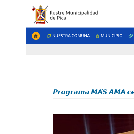
NUESTRA COMUNA
MUNICIPIO
𝙋𝙧𝙤𝙜𝙧𝙖𝙢𝙖 𝙈𝘼́𝙎 𝘼𝙈𝘼 𝙘𝙚𝙧