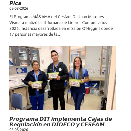
𝙋𝙞𝙘𝙖
05-08-2026
El Programa MÁS AMA del Cesfam Dr. Juan Marqués
Vismara realizó la III Jornada de Líderes Comunitarios
2026, instancia desarrollada en el Salón O’Higgins donde
17 personas mayores de la...
𝙋𝙧𝙤𝙜𝙧𝙖𝙢𝙖 𝘿𝙄𝙏 𝙞𝙢𝙥𝙡𝙚𝙢𝙚𝙣𝙩𝙖 𝘾𝙖𝙟𝙖𝙨 𝙙𝙚
𝙍𝙚𝙜𝙪𝙡𝙖𝙘𝙞𝙤́𝙣 𝙚𝙣 𝘿𝙄𝘿𝙀𝘾𝙊 𝙮 𝘾𝙀𝙎𝙁𝘼𝙈
05-08-2026