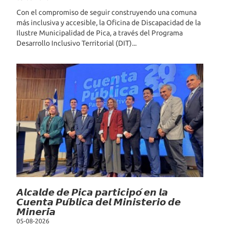
Con el compromiso de seguir construyendo una comuna
más inclusiva y accesible, la Oficina de Discapacidad de la
Ilustre Municipalidad de Pica, a través del Programa
Desarrollo Inclusivo Territorial (DIT)...
𝘼𝙡𝙘𝙖𝙡𝙙𝙚 𝙙𝙚 𝙋𝙞𝙘𝙖 𝙥𝙖𝙧𝙩𝙞𝙘𝙞𝙥𝙤́ 𝙚𝙣 𝙡𝙖
𝘾𝙪𝙚𝙣𝙩𝙖 𝙋𝙪́𝙗𝙡𝙞𝙘𝙖 𝙙𝙚𝙡 𝙈𝙞𝙣𝙞𝙨𝙩𝙚𝙧𝙞𝙤 𝙙𝙚
𝙈𝙞𝙣𝙚𝙧𝙞́𝙖
05-08-2026