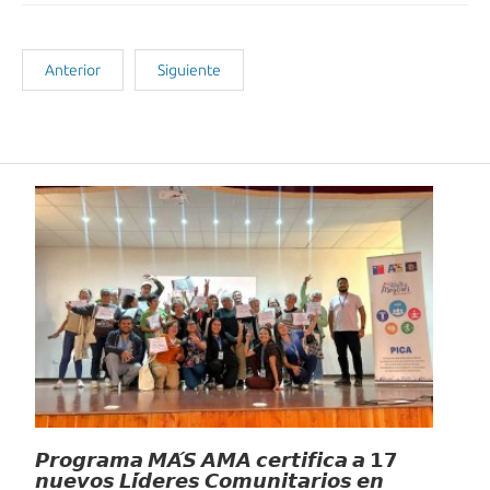
Anterior
Siguiente
Noticias Recientes
𝙋𝙧𝙤𝙜𝙧𝙖𝙢𝙖 𝙈𝘼́𝙎 𝘼𝙈𝘼 𝙘𝙚𝙧𝙩𝙞𝙛𝙞𝙘𝙖 𝙖 𝟭𝟳
𝙣𝙪𝙚𝙫𝙤𝙨 𝙇𝙞́𝙙𝙚𝙧𝙚𝙨 𝘾𝙤𝙢𝙪𝙣𝙞𝙩𝙖𝙧𝙞𝙤𝙨 𝙚𝙣