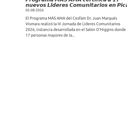
𝙣𝙪𝙚𝙫𝙤𝙨 𝙇𝙞́𝙙𝙚𝙧𝙚𝙨 𝘾𝙤𝙢𝙪𝙣𝙞𝙩𝙖𝙧𝙞𝙤𝙨 𝙚𝙣 𝙋𝙞𝙘
05-08-2026
El Programa MÁS AMA del Cesfam Dr. Juan Marqués
Vismara realizó la III Jornada de Líderes Comunitarios
2026, instancia desarrollada en el Salón O’Higgins donde
17 personas mayores de la...