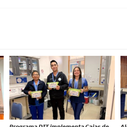
𝙋𝙧𝙤𝙜𝙧𝙖𝙢𝙖 𝘿𝙄𝙏 𝙞𝙢𝙥𝙡𝙚𝙢𝙚𝙣𝙩𝙖 𝘾𝙖𝙟𝙖𝙨 𝙙𝙚
𝘼𝙡