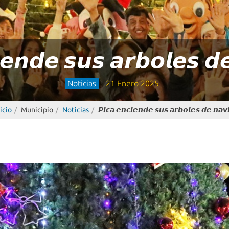
𝙚𝙣𝙙𝙚 𝙨𝙪𝙨 𝙖𝙧𝙗𝙤𝙡𝙚𝙨 𝙙
Noticias
21 Enero 2025
icio
Municipio
Noticias
𝙋𝙞𝙘𝙖 𝙚𝙣𝙘𝙞𝙚𝙣𝙙𝙚 𝙨𝙪𝙨 𝙖𝙧𝙗𝙤𝙡𝙚𝙨 𝙙𝙚 𝙣𝙖𝙫