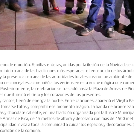
lleno de emoción. Familias enteras, unidas por la ilusión de la Navidad, se
dar inicio a una de las tradiciones más esperadas: el encendido de los árbo
 la presencia cercana de las autoridades locales crearon un ambiente de 
rpo de concejales, acompañó a los vecinos en esta noche mágica que comen
 Posteriormente, la celebración se trasladó hasta la Plaza de Armas de Pic
es que iluminó el cielo y los corazones de los presentes.
 y cantos, llenó de energía la noche. Entre canciones, apareció el Viejito 
a tomarse fotos y compartir ese momento mágico. La banda de bronce Sank
as y chocolate caliente, en una tradición organizada por la Ilustre Municipa
e Armas de Pica, de 15 metros de altura y decorado con más de 1500 metr
cipalidad invita a toda la comunidad a cuidar los espacios y decoraciones
 corazón de la comuna.