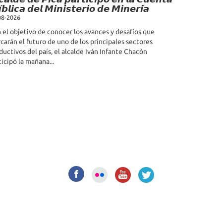
́𝙗𝙡𝙞𝙘𝙖 𝙙𝙚𝙡 𝙈𝙞𝙣𝙞𝙨𝙩𝙚𝙧𝙞𝙤 𝙙𝙚 𝙈𝙞𝙣𝙚𝙧𝙞́𝙖
08-2026
 el objetivo de conocer los avances y desafíos que
carán el futuro de uno de los principales sectores
ductivos del país, el alcalde Iván Infante Chacón
ticipó la mañana...