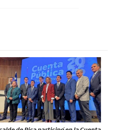
𝙘𝙖𝙡𝙙𝙚 𝙙𝙚 𝙋𝙞𝙘𝙖 𝙥𝙖𝙧𝙩𝙞𝙘𝙞𝙥𝙤́ 𝙚𝙣 𝙡𝙖 𝘾𝙪𝙚𝙣𝙩𝙖