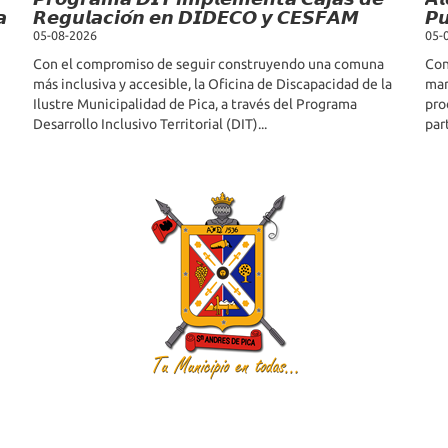
𝙖
𝙍𝙚𝙜𝙪𝙡𝙖𝙘𝙞𝙤́𝙣 𝙚𝙣 𝘿𝙄𝘿𝙀𝘾𝙊 𝙮 𝘾𝙀𝙎𝙁𝘼𝙈
𝙋𝙪
05-08-2026
05-
Con el compromiso de seguir construyendo una comuna
Con
más inclusiva y accesible, la Oficina de Discapacidad de la
mar
Ilustre Municipalidad de Pica, a través del Programa
pro
Desarrollo Inclusivo Territorial (DIT)...
par