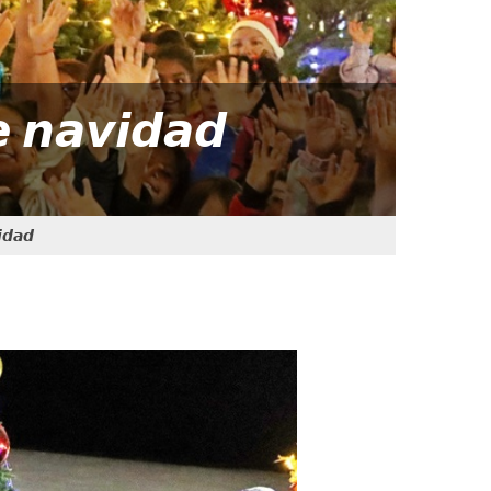
𝙚 𝙣𝙖𝙫𝙞𝙙𝙖𝙙
𝙞𝙙𝙖𝙙