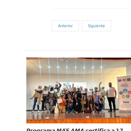
Anterior
Siguiente
Noticias Recientes
𝙋𝙧𝙤𝙜𝙧𝙖𝙢𝙖 𝙈𝘼́𝙎 𝘼𝙈𝘼 𝙘𝙚𝙧𝙩𝙞𝙛𝙞𝙘𝙖 𝙖 𝟭𝟳