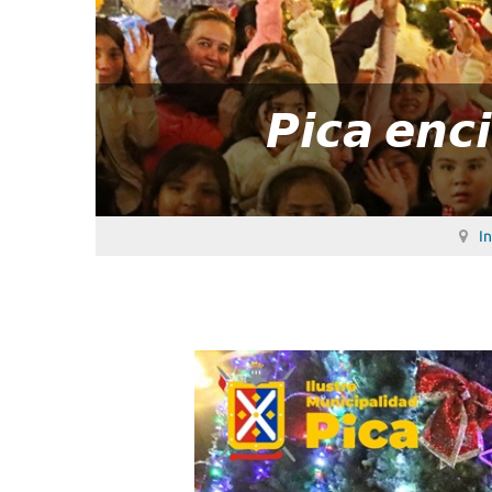
𝙋𝙞𝙘𝙖 𝙚𝙣𝙘
In