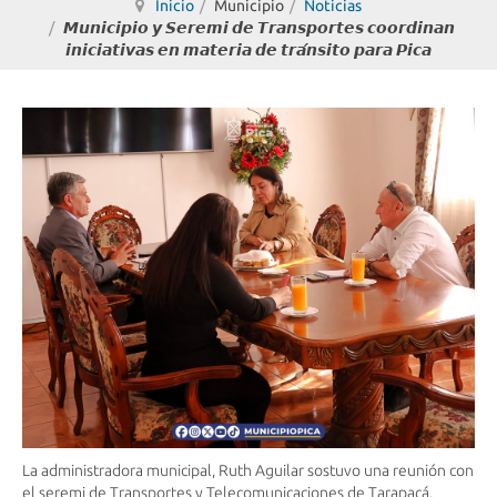
Inicio
Municipio
Noticias
𝙈𝙪𝙣𝙞𝙘𝙞𝙥𝙞𝙤 𝙮 𝙎𝙚𝙧𝙚𝙢𝙞 𝙙𝙚 𝙏𝙧𝙖𝙣𝙨𝙥𝙤𝙧𝙩𝙚𝙨 𝙘𝙤𝙤𝙧𝙙𝙞𝙣𝙖𝙣
𝙞𝙣𝙞𝙘𝙞𝙖𝙩𝙞𝙫𝙖𝙨 𝙚𝙣 𝙢𝙖𝙩𝙚𝙧𝙞𝙖 𝙙𝙚 𝙩𝙧𝙖́𝙣𝙨𝙞𝙩𝙤 𝙥𝙖𝙧𝙖 𝙋𝙞𝙘𝙖
La administradora municipal, Ruth Aguilar sostuvo una reunión con
el seremi de Transportes y Telecomunicaciones de Tarapacá,