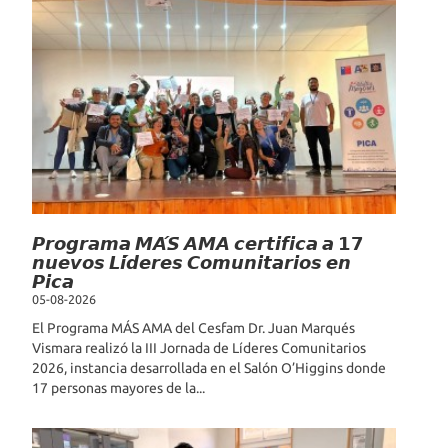
𝙋𝙧𝙤𝙜𝙧𝙖𝙢𝙖 𝙈𝘼́𝙎 𝘼𝙈𝘼 𝙘𝙚𝙧𝙩𝙞𝙛𝙞𝙘𝙖 𝙖 𝟭𝟳
𝙣𝙪𝙚𝙫𝙤𝙨 𝙇𝙞́𝙙𝙚𝙧𝙚𝙨 𝘾𝙤𝙢𝙪𝙣𝙞𝙩𝙖𝙧𝙞𝙤𝙨 𝙚𝙣
𝙋𝙞𝙘𝙖
05-08-2026
El Programa MÁS AMA del Cesfam Dr. Juan Marqués
Vismara realizó la III Jornada de Líderes Comunitarios
2026, instancia desarrollada en el Salón O’Higgins donde
17 personas mayores de la...