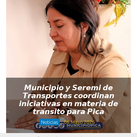
𝙈𝙪𝙣𝙞𝙘𝙞𝙥𝙞𝙤 𝙮 𝙎𝙚𝙧𝙚𝙢𝙞 𝙙𝙚
𝙏𝙧𝙖𝙣𝙨𝙥𝙤𝙧𝙩𝙚𝙨 𝙘𝙤𝙤𝙧𝙙𝙞𝙣𝙖𝙣
𝙞𝙣𝙞𝙘𝙞𝙖𝙩𝙞𝙫𝙖𝙨 𝙚𝙣 𝙢𝙖𝙩𝙚𝙧𝙞𝙖 𝙙𝙚
𝙩𝙧𝙖́𝙣𝙨𝙞𝙩𝙤 𝙥𝙖𝙧𝙖 𝙋𝙞𝙘𝙖
Noticias
06 Mayo 2026