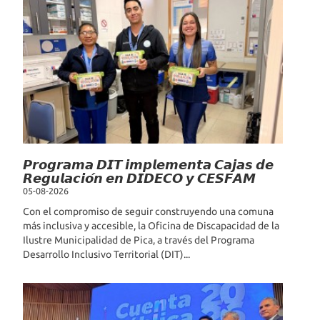
𝙋𝙧𝙤𝙜𝙧𝙖𝙢𝙖 𝘿𝙄𝙏 𝙞𝙢𝙥𝙡𝙚𝙢𝙚𝙣𝙩𝙖 𝘾𝙖𝙟𝙖𝙨 𝙙𝙚
𝙍𝙚𝙜𝙪𝙡𝙖𝙘𝙞𝙤́𝙣 𝙚𝙣 𝘿𝙄𝘿𝙀𝘾𝙊 𝙮 𝘾𝙀𝙎𝙁𝘼𝙈
05-08-2026
Con el compromiso de seguir construyendo una comuna
más inclusiva y accesible, la Oficina de Discapacidad de la
Ilustre Municipalidad de Pica, a través del Programa
Desarrollo Inclusivo Territorial (DIT)...