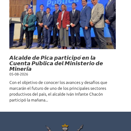
𝘼𝙡𝙘𝙖𝙡𝙙𝙚 𝙙𝙚 𝙋𝙞𝙘𝙖 𝙥𝙖𝙧𝙩𝙞𝙘𝙞𝙥𝙤́ 𝙚𝙣 𝙡𝙖
𝘾𝙪𝙚𝙣𝙩𝙖 𝙋𝙪́𝙗𝙡𝙞𝙘𝙖 𝙙𝙚𝙡 𝙈𝙞𝙣𝙞𝙨𝙩𝙚𝙧𝙞𝙤 𝙙𝙚
𝙈𝙞𝙣𝙚𝙧𝙞́𝙖
05-08-2026
Con el objetivo de conocer los avances y desafíos que
marcarán el futuro de uno de los principales sectores
productivos del país, el alcalde Iván Infante Chacón
participó la mañana...