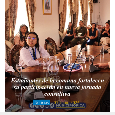
𝑬𝒔𝒕𝒖𝒅𝒊𝒂𝒏𝒕𝒆𝒔 𝒅𝒆 𝒍𝒂 𝒄𝒐𝒎𝒖𝒏𝒂 𝒇𝒐𝒓𝒕𝒂𝒍𝒆𝒄𝒆𝒏
𝒔𝒖 𝒑𝒂𝒓𝒕𝒊𝒄𝒊𝒑𝒂𝒄𝒊𝙤́𝒏 𝒆𝒏 𝒏𝒖𝒆𝒗𝒂 𝒋𝒐𝒓𝒏𝒂𝒅𝒂
𝒄𝒐𝒏𝒔𝒖𝒍𝒕𝒊𝒗𝒂
Noticias
01 Junio 2026