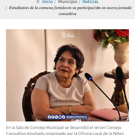
Inicio
Municipio
Noticias
𝑬𝒔𝒕𝒖𝒅𝒊𝒂𝒏𝒕𝒆𝒔 𝒅𝒆 𝒍𝒂 𝒄𝒐𝒎𝒖𝒏𝒂 𝒇𝒐𝒓𝒕𝒂𝒍𝒆𝒄𝒆𝒏 𝒔𝒖 𝒑𝒂𝒓𝒕𝒊𝒄𝒊𝒑𝒂𝒄𝒊𝙤́𝒏 𝒆𝒏 𝒏𝒖𝒆𝒗𝒂 𝒋𝒐𝒓𝒏𝒂𝒅𝒂
𝒄𝒐𝒏𝒔𝒖𝒍𝒕𝒊𝒗𝒂
En la Sala de Concejo Municipal se desarrolló el tercer Consejo
Consultivo Ampliado organizado por la Oficina Local de la Niñez