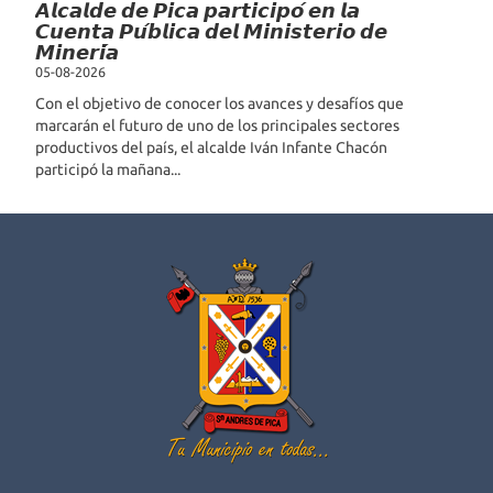
𝘼𝙡𝙘𝙖𝙡𝙙𝙚 𝙙𝙚 𝙋𝙞𝙘𝙖 𝙥𝙖𝙧𝙩𝙞𝙘𝙞𝙥𝙤́ 𝙚𝙣 𝙡𝙖
𝘾𝙪𝙚𝙣𝙩𝙖 𝙋𝙪́𝙗𝙡𝙞𝙘𝙖 𝙙𝙚𝙡 𝙈𝙞𝙣𝙞𝙨𝙩𝙚𝙧𝙞𝙤 𝙙𝙚
𝙈𝙞𝙣𝙚𝙧𝙞́𝙖
05-08-2026
Con el objetivo de conocer los avances y desafíos que
marcarán el futuro de uno de los principales sectores
productivos del país, el alcalde Iván Infante Chacón
participó la mañana...