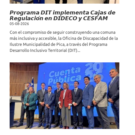
𝙋𝙧𝙤𝙜𝙧𝙖𝙢𝙖 𝘿𝙄𝙏 𝙞𝙢𝙥𝙡𝙚𝙢𝙚𝙣𝙩𝙖 𝘾𝙖𝙟𝙖𝙨 𝙙𝙚
𝙍𝙚𝙜𝙪𝙡𝙖𝙘𝙞𝙤́𝙣 𝙚𝙣 𝘿𝙄𝘿𝙀𝘾𝙊 𝙮 𝘾𝙀𝙎𝙁𝘼𝙈
05-08-2026
Con el compromiso de seguir construyendo una comuna
más inclusiva y accesible, la Oficina de Discapacidad de la
Ilustre Municipalidad de Pica, a través del Programa
Desarrollo Inclusivo Territorial (DIT)...