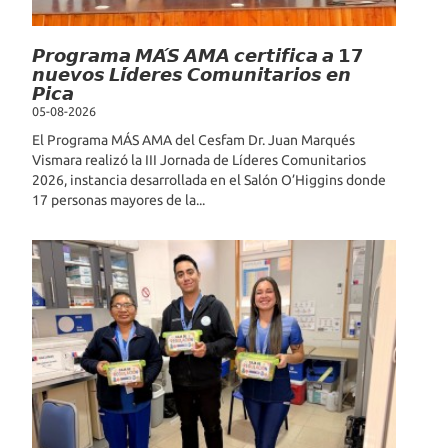
𝙋𝙧𝙤𝙜𝙧𝙖𝙢𝙖 𝙈𝘼́𝙎 𝘼𝙈𝘼 𝙘𝙚𝙧𝙩𝙞𝙛𝙞𝙘𝙖 𝙖 𝟭𝟳
𝙣𝙪𝙚𝙫𝙤𝙨 𝙇𝙞́𝙙𝙚𝙧𝙚𝙨 𝘾𝙤𝙢𝙪𝙣𝙞𝙩𝙖𝙧𝙞𝙤𝙨 𝙚𝙣
𝙋𝙞𝙘𝙖
05-08-2026
El Programa MÁS AMA del Cesfam Dr. Juan Marqués
Vismara realizó la III Jornada de Líderes Comunitarios
2026, instancia desarrollada en el Salón O’Higgins donde
17 personas mayores de la...