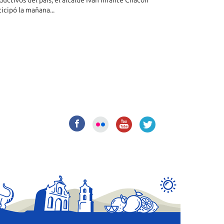
ductivos del país, el alcalde Iván Infante Chacón
ticipó la mañana...