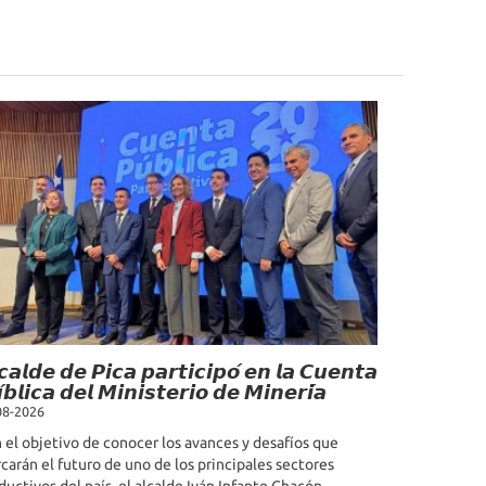
𝙘𝙖𝙡𝙙𝙚 𝙙𝙚 𝙋𝙞𝙘𝙖 𝙥𝙖𝙧𝙩𝙞𝙘𝙞𝙥𝙤́ 𝙚𝙣 𝙡𝙖 𝘾𝙪𝙚𝙣𝙩𝙖
́𝙗𝙡𝙞𝙘𝙖 𝙙𝙚𝙡 𝙈𝙞𝙣𝙞𝙨𝙩𝙚𝙧𝙞𝙤 𝙙𝙚 𝙈𝙞𝙣𝙚𝙧𝙞́𝙖
08-2026
 el objetivo de conocer los avances y desafíos que
carán el futuro de uno de los principales sectores