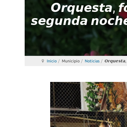
𝙊𝙧𝙦𝙪𝙚𝙨𝙩𝙖, 𝙛
𝙨𝙚𝙜𝙪𝙣𝙙𝙖 𝙣𝙤𝙘𝙝𝙚 
Inicio
Municipio
Noticias
𝙊𝙧𝙦𝙪𝙚𝙨𝙩𝙖, 