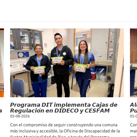
𝙋𝙧𝙤𝙜𝙧𝙖𝙢𝙖 𝘿𝙄𝙏 𝙞𝙢𝙥𝙡𝙚𝙢𝙚𝙣𝙩𝙖 𝘾𝙖𝙟𝙖𝙨 𝙙𝙚
𝘼𝙡
𝙖
𝙍𝙚𝙜𝙪𝙡𝙖𝙘𝙞𝙤́𝙣 𝙚𝙣 𝘿𝙄𝘿𝙀𝘾𝙊 𝙮 𝘾𝙀𝙎𝙁𝘼𝙈
𝙋𝙪
05-08-2026
05-
Con el compromiso de seguir construyendo una comuna
Con
más inclusiva y accesible, la Oficina de Discapacidad de la
mar