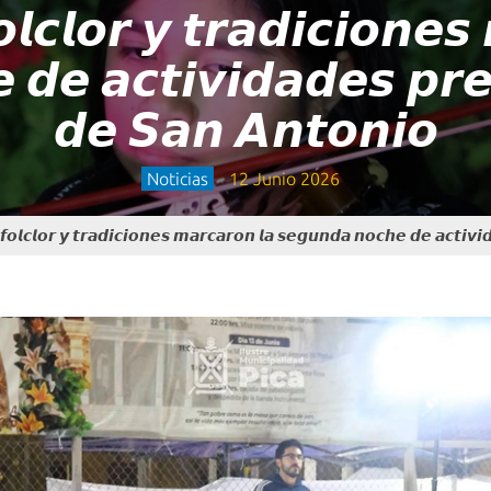
𝙡𝙘𝙡𝙤𝙧 𝙮 𝙩𝙧𝙖𝙙𝙞𝙘𝙞𝙤𝙣𝙚𝙨
𝙙𝙚 𝙖𝙘𝙩𝙞𝙫𝙞𝙙𝙖𝙙𝙚𝙨 𝙥𝙧𝙚𝙫
𝙙𝙚 𝙎𝙖𝙣 𝘼𝙣𝙩𝙤𝙣𝙞𝙤
Noticias
12 Junio 2026
𝙛𝙤𝙡𝙘𝙡𝙤𝙧 𝙮 𝙩𝙧𝙖𝙙𝙞𝙘𝙞𝙤𝙣𝙚𝙨 𝙢𝙖𝙧𝙘𝙖𝙧𝙤𝙣 𝙡𝙖 𝙨𝙚𝙜𝙪𝙣𝙙𝙖 𝙣𝙤𝙘𝙝𝙚 𝙙𝙚 𝙖𝙘𝙩𝙞𝙫𝙞