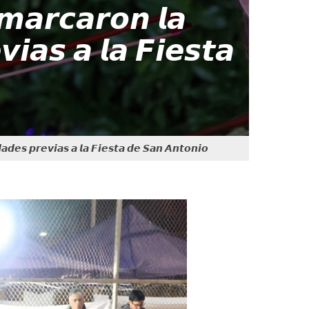
 𝙢𝙖𝙧𝙘𝙖𝙧𝙤𝙣 𝙡𝙖
𝙞𝙖𝙨 𝙖 𝙡𝙖 𝙁𝙞𝙚𝙨𝙩𝙖
𝙖𝙙𝙚𝙨 𝙥𝙧𝙚𝙫𝙞𝙖𝙨 𝙖 𝙡𝙖 𝙁𝙞𝙚𝙨𝙩𝙖 𝙙𝙚 𝙎𝙖𝙣 𝘼𝙣𝙩𝙤𝙣𝙞𝙤