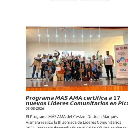
Noticias Recientes
𝙋𝙧𝙤𝙜𝙧𝙖𝙢𝙖 𝙈𝘼́𝙎 𝘼𝙈𝘼 𝙘𝙚𝙧𝙩𝙞𝙛𝙞𝙘𝙖 𝙖 𝟭𝟳
𝙣𝙪𝙚𝙫𝙤𝙨 𝙇𝙞́𝙙𝙚𝙧𝙚𝙨 𝘾𝙤𝙢𝙪𝙣𝙞𝙩𝙖𝙧𝙞𝙤𝙨 𝙚𝙣 𝙋𝙞𝙘
05-08-2026
El Programa MÁS AMA del Cesfam Dr. Juan Marqués
Vismara realizó la III Jornada de Líderes Comunitarios