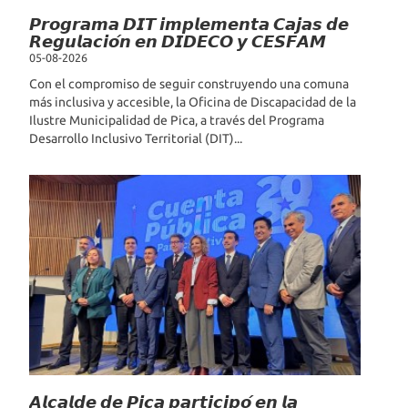
𝙋𝙧𝙤𝙜𝙧𝙖𝙢𝙖 𝘿𝙄𝙏 𝙞𝙢𝙥𝙡𝙚𝙢𝙚𝙣𝙩𝙖 𝘾𝙖𝙟𝙖𝙨 𝙙𝙚
𝙍𝙚𝙜𝙪𝙡𝙖𝙘𝙞𝙤́𝙣 𝙚𝙣 𝘿𝙄𝘿𝙀𝘾𝙊 𝙮 𝘾𝙀𝙎𝙁𝘼𝙈
05-08-2026
Con el compromiso de seguir construyendo una comuna
más inclusiva y accesible, la Oficina de Discapacidad de la
Ilustre Municipalidad de Pica, a través del Programa
Desarrollo Inclusivo Territorial (DIT)...
𝘼𝙡𝙘𝙖𝙡𝙙𝙚 𝙙𝙚 𝙋𝙞𝙘𝙖 𝙥𝙖𝙧𝙩𝙞𝙘𝙞𝙥𝙤́ 𝙚𝙣 𝙡𝙖