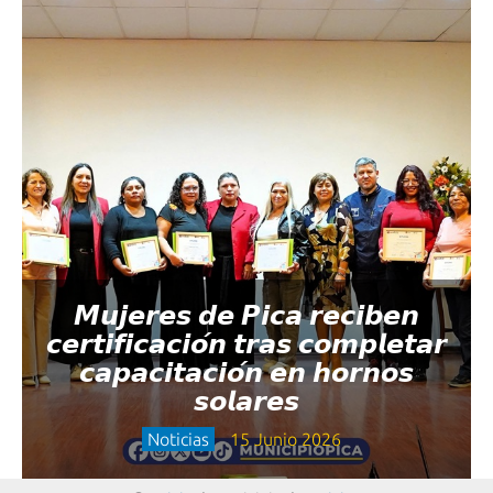
𝙈𝙪𝙟𝙚𝙧𝙚𝙨 𝙙𝙚 𝙋𝙞𝙘𝙖 𝙧𝙚𝙘𝙞𝙗𝙚𝙣
𝙘𝙚𝙧𝙩𝙞𝙛𝙞𝙘𝙖𝙘𝙞𝙤́𝙣 𝙩𝙧𝙖𝙨 𝙘𝙤𝙢𝙥𝙡𝙚𝙩𝙖𝙧
𝙘𝙖𝙥𝙖𝙘𝙞𝙩𝙖𝙘𝙞𝙤́𝙣 𝙚𝙣 𝙝𝙤𝙧𝙣𝙤𝙨
𝙨𝙤𝙡𝙖𝙧𝙚𝙨
Noticias
15 Junio 2026