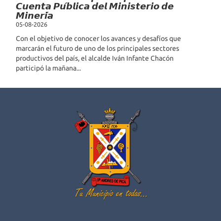
𝘾𝙪𝙚𝙣𝙩𝙖 𝙋𝙪́𝙗𝙡𝙞𝙘𝙖 𝙙𝙚𝙡 𝙈𝙞𝙣𝙞𝙨𝙩𝙚𝙧𝙞𝙤 𝙙𝙚
𝙈𝙞𝙣𝙚𝙧𝙞́𝙖
05-08-2026
Con el objetivo de conocer los avances y desafíos que
marcarán el futuro de uno de los principales sectores
productivos del país, el alcalde Iván Infante Chacón
participó la mañana...