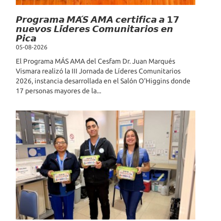
𝙋𝙧𝙤𝙜𝙧𝙖𝙢𝙖 𝙈𝘼́𝙎 𝘼𝙈𝘼 𝙘𝙚𝙧𝙩𝙞𝙛𝙞𝙘𝙖 𝙖 𝟭𝟳
𝙣𝙪𝙚𝙫𝙤𝙨 𝙇𝙞́𝙙𝙚𝙧𝙚𝙨 𝘾𝙤𝙢𝙪𝙣𝙞𝙩𝙖𝙧𝙞𝙤𝙨 𝙚𝙣
𝙋𝙞𝙘𝙖
05-08-2026
El Programa MÁS AMA del Cesfam Dr. Juan Marqués
Vismara realizó la III Jornada de Líderes Comunitarios
2026, instancia desarrollada en el Salón O’Higgins donde
17 personas mayores de la...