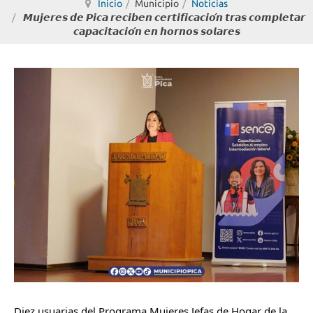
Inicio
Municipio
Noticias
𝙈𝙪𝙟𝙚𝙧𝙚𝙨 𝙙𝙚 𝙋𝙞𝙘𝙖 𝙧𝙚𝙘𝙞𝙗𝙚𝙣 𝙘𝙚𝙧𝙩𝙞𝙛𝙞𝙘𝙖𝙘𝙞𝙤́𝙣 𝙩𝙧𝙖𝙨 𝙘𝙤𝙢𝙥𝙡𝙚𝙩𝙖𝙧
𝙘𝙖𝙥𝙖𝙘𝙞𝙩𝙖𝙘𝙞𝙤́𝙣 𝙚𝙣 𝙝𝙤𝙧𝙣𝙤𝙨 𝙨𝙤𝙡𝙖𝙧𝙚𝙨
Diez usuarias del Programa Mujeres Jefas de Hogar de la 