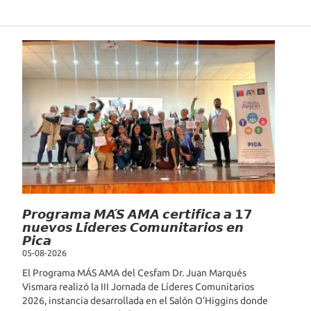
Noticias Recientes
𝙋𝙧𝙤𝙜𝙧𝙖𝙢𝙖 𝙈𝘼́𝙎 𝘼𝙈𝘼 𝙘𝙚𝙧𝙩𝙞𝙛𝙞𝙘𝙖 𝙖 𝟭𝟳
𝙣𝙪𝙚𝙫𝙤𝙨 𝙇𝙞́𝙙𝙚𝙧𝙚𝙨 𝘾𝙤𝙢𝙪𝙣𝙞𝙩𝙖𝙧𝙞𝙤𝙨 𝙚𝙣
𝙋𝙞𝙘𝙖
05-08-2026
El Programa MÁS AMA del Cesfam Dr. Juan Marqués
Vismara realizó la III Jornada de Líderes Comunitarios
2026, instancia desarrollada en el Salón O’Higgins donde