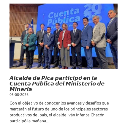
𝘼𝙡𝙘𝙖𝙡𝙙𝙚 𝙙𝙚 𝙋𝙞𝙘𝙖 𝙥𝙖𝙧𝙩𝙞𝙘𝙞𝙥𝙤́ 𝙚𝙣 𝙡𝙖
𝘾𝙪𝙚𝙣𝙩𝙖 𝙋𝙪́𝙗𝙡𝙞𝙘𝙖 𝙙𝙚𝙡 𝙈𝙞𝙣𝙞𝙨𝙩𝙚𝙧𝙞𝙤 𝙙𝙚
𝙈𝙞𝙣𝙚𝙧𝙞́𝙖
05-08-2026
Con el objetivo de conocer los avances y desafíos que
marcarán el futuro de uno de los principales sectores
productivos del país, el alcalde Iván Infante Chacón
participó la mañana...