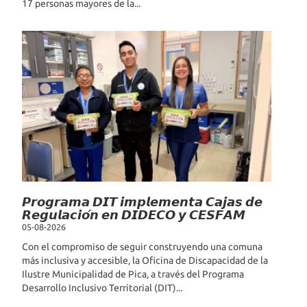
17 personas mayores de la...
𝙋𝙧𝙤𝙜𝙧𝙖𝙢𝙖 𝘿𝙄𝙏 𝙞𝙢𝙥𝙡𝙚𝙢𝙚𝙣𝙩𝙖 𝘾𝙖𝙟𝙖𝙨 𝙙𝙚
𝙍𝙚𝙜𝙪𝙡𝙖𝙘𝙞𝙤́𝙣 𝙚𝙣 𝘿𝙄𝘿𝙀𝘾𝙊 𝙮 𝘾𝙀𝙎𝙁𝘼𝙈
05-08-2026
Con el compromiso de seguir construyendo una comuna
más inclusiva y accesible, la Oficina de Discapacidad de la
Ilustre Municipalidad de Pica, a través del Programa
Desarrollo Inclusivo Territorial (DIT)...