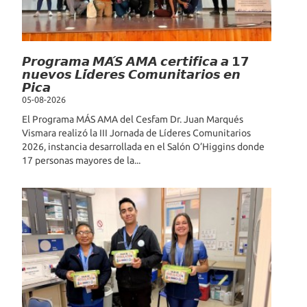
𝙋𝙧𝙤𝙜𝙧𝙖𝙢𝙖 𝙈𝘼́𝙎 𝘼𝙈𝘼 𝙘𝙚𝙧𝙩𝙞𝙛𝙞𝙘𝙖 𝙖 𝟭𝟳
𝙣𝙪𝙚𝙫𝙤𝙨 𝙇𝙞́𝙙𝙚𝙧𝙚𝙨 𝘾𝙤𝙢𝙪𝙣𝙞𝙩𝙖𝙧𝙞𝙤𝙨 𝙚𝙣
𝙋𝙞𝙘𝙖
05-08-2026
El Programa MÁS AMA del Cesfam Dr. Juan Marqués
Vismara realizó la III Jornada de Líderes Comunitarios
2026, instancia desarrollada en el Salón O’Higgins donde
17 personas mayores de la...