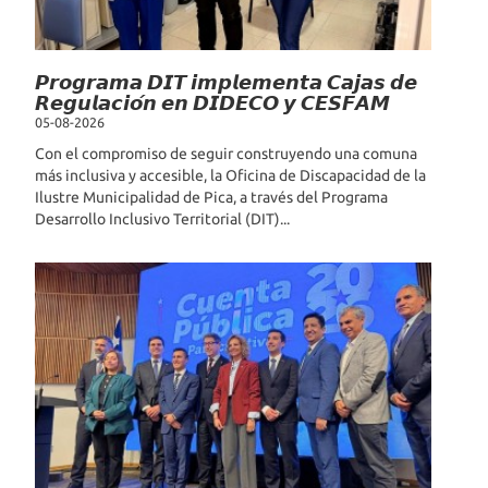
𝙋𝙧𝙤𝙜𝙧𝙖𝙢𝙖 𝘿𝙄𝙏 𝙞𝙢𝙥𝙡𝙚𝙢𝙚𝙣𝙩𝙖 𝘾𝙖𝙟𝙖𝙨 𝙙𝙚
𝙍𝙚𝙜𝙪𝙡𝙖𝙘𝙞𝙤́𝙣 𝙚𝙣 𝘿𝙄𝘿𝙀𝘾𝙊 𝙮 𝘾𝙀𝙎𝙁𝘼𝙈
05-08-2026
Con el compromiso de seguir construyendo una comuna
más inclusiva y accesible, la Oficina de Discapacidad de la
Ilustre Municipalidad de Pica, a través del Programa
Desarrollo Inclusivo Territorial (DIT)...