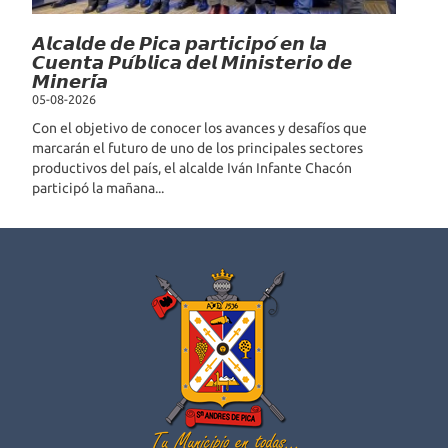
𝘼𝙡𝙘𝙖𝙡𝙙𝙚 𝙙𝙚 𝙋𝙞𝙘𝙖 𝙥𝙖𝙧𝙩𝙞𝙘𝙞𝙥𝙤́ 𝙚𝙣 𝙡𝙖
𝘾𝙪𝙚𝙣𝙩𝙖 𝙋𝙪́𝙗𝙡𝙞𝙘𝙖 𝙙𝙚𝙡 𝙈𝙞𝙣𝙞𝙨𝙩𝙚𝙧𝙞𝙤 𝙙𝙚
𝙈𝙞𝙣𝙚𝙧𝙞́𝙖
05-08-2026
Con el objetivo de conocer los avances y desafíos que
marcarán el futuro de uno de los principales sectores
productivos del país, el alcalde Iván Infante Chacón
participó la mañana...