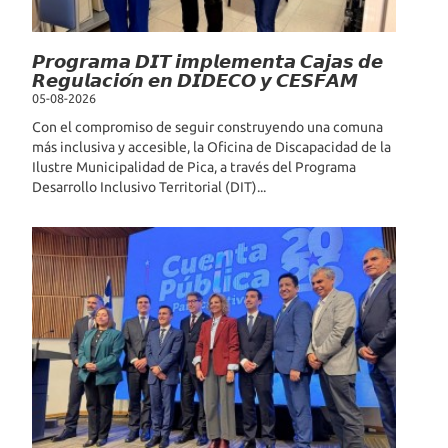
𝙋𝙧𝙤𝙜𝙧𝙖𝙢𝙖 𝘿𝙄𝙏 𝙞𝙢𝙥𝙡𝙚𝙢𝙚𝙣𝙩𝙖 𝘾𝙖𝙟𝙖𝙨 𝙙𝙚
𝙍𝙚𝙜𝙪𝙡𝙖𝙘𝙞𝙤́𝙣 𝙚𝙣 𝘿𝙄𝘿𝙀𝘾𝙊 𝙮 𝘾𝙀𝙎𝙁𝘼𝙈
05-08-2026
Con el compromiso de seguir construyendo una comuna
más inclusiva y accesible, la Oficina de Discapacidad de la
Ilustre Municipalidad de Pica, a través del Programa
Desarrollo Inclusivo Territorial (DIT)...