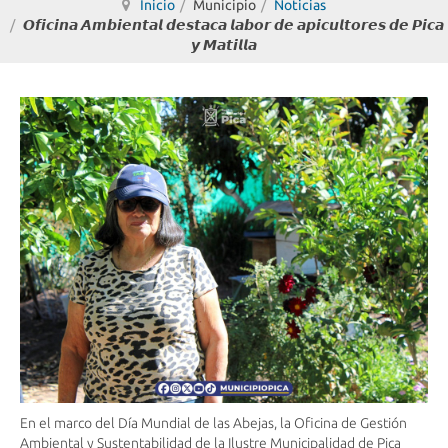
Inicio
Municipio
Noticias
𝙊𝙛𝙞𝙘𝙞𝙣𝙖 𝘼𝙢𝙗𝙞𝙚𝙣𝙩𝙖𝙡 𝙙𝙚𝙨𝙩𝙖𝙘𝙖 𝙡𝙖𝙗𝙤𝙧 𝙙𝙚 𝙖𝙥𝙞𝙘𝙪𝙡𝙩𝙤𝙧𝙚𝙨 𝙙𝙚 𝙋𝙞𝙘𝙖
𝙮 𝙈𝙖𝙩𝙞𝙡𝙡𝙖
En el marco del Día Mundial de las Abejas, la Oficina de Gestión
Ambiental y Sustentabilidad de la Ilustre Municipalidad de Pica