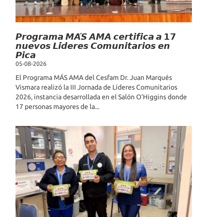
𝙋𝙧𝙤𝙜𝙧𝙖𝙢𝙖 𝙈𝘼́𝙎 𝘼𝙈𝘼 𝙘𝙚𝙧𝙩𝙞𝙛𝙞𝙘𝙖 𝙖 𝟭𝟳
𝙣𝙪𝙚𝙫𝙤𝙨 𝙇𝙞́𝙙𝙚𝙧𝙚𝙨 𝘾𝙤𝙢𝙪𝙣𝙞𝙩𝙖𝙧𝙞𝙤𝙨 𝙚𝙣
𝙋𝙞𝙘𝙖
05-08-2026
El Programa MÁS AMA del Cesfam Dr. Juan Marqués
Vismara realizó la III Jornada de Líderes Comunitarios
2026, instancia desarrollada en el Salón O’Higgins donde
17 personas mayores de la...