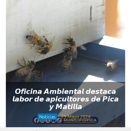
𝙊𝙛𝙞𝙘𝙞𝙣𝙖 𝘼𝙢𝙗𝙞𝙚𝙣𝙩𝙖𝙡 𝙙𝙚𝙨𝙩𝙖𝙘𝙖
𝙡𝙖𝙗𝙤𝙧 𝙙𝙚 𝙖𝙥𝙞𝙘𝙪𝙡𝙩𝙤𝙧𝙚𝙨 𝙙𝙚 𝙋𝙞𝙘𝙖
𝙮 𝙈𝙖𝙩𝙞𝙡𝙡𝙖
Noticias
25 Mayo 2026