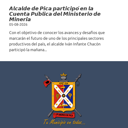
𝘼𝙡𝙘𝙖𝙡𝙙𝙚 𝙙𝙚 𝙋𝙞𝙘𝙖 𝙥𝙖𝙧𝙩𝙞𝙘𝙞𝙥𝙤́ 𝙚𝙣 𝙡𝙖
𝘾𝙪𝙚𝙣𝙩𝙖 𝙋𝙪́𝙗𝙡𝙞𝙘𝙖 𝙙𝙚𝙡 𝙈𝙞𝙣𝙞𝙨𝙩𝙚𝙧𝙞𝙤 𝙙𝙚
𝙈𝙞𝙣𝙚𝙧𝙞́𝙖
05-08-2026
Con el objetivo de conocer los avances y desafíos que
marcarán el futuro de uno de los principales sectores
productivos del país, el alcalde Iván Infante Chacón
participó la mañana...