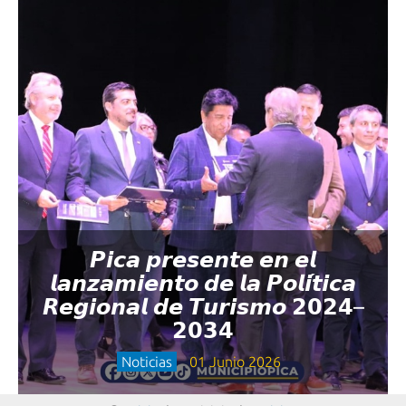
𝙋𝙞𝙘𝙖 𝙥𝙧𝙚𝙨𝙚𝙣𝙩𝙚 𝙚𝙣 𝙚𝙡
𝙡𝙖𝙣𝙯𝙖𝙢𝙞𝙚𝙣𝙩𝙤 𝙙𝙚 𝙡𝙖 𝙋𝙤𝙡𝙞́𝙩𝙞𝙘𝙖
𝙍𝙚𝙜𝙞𝙤𝙣𝙖𝙡 𝙙𝙚 𝙏𝙪𝙧𝙞𝙨𝙢𝙤 𝟮𝟬𝟮𝟰–
𝟮𝟬𝟯𝟰
Noticias
01 Junio 2026