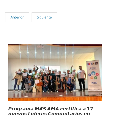
Anterior
Siguiente
Noticias Recientes
𝙋𝙧𝙤𝙜𝙧𝙖𝙢𝙖 𝙈𝘼́𝙎 𝘼𝙈𝘼 𝙘𝙚𝙧𝙩𝙞𝙛𝙞𝙘𝙖 𝙖 𝟭𝟳
𝙣𝙪𝙚𝙫𝙤𝙨 𝙇𝙞́𝙙𝙚𝙧𝙚𝙨 𝘾𝙤𝙢𝙪𝙣𝙞𝙩𝙖𝙧𝙞𝙤𝙨 𝙚𝙣