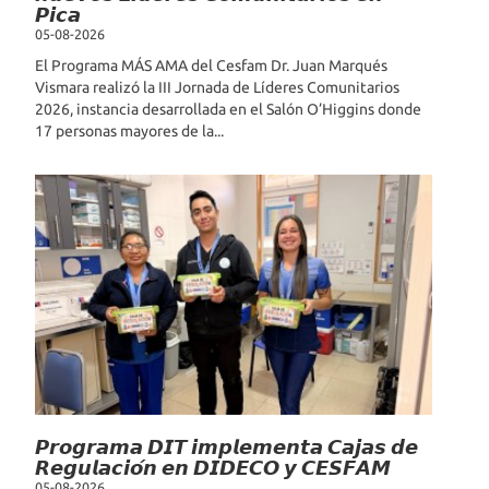
𝙋𝙞𝙘𝙖
05-08-2026
El Programa MÁS AMA del Cesfam Dr. Juan Marqués
Vismara realizó la III Jornada de Líderes Comunitarios
2026, instancia desarrollada en el Salón O’Higgins donde
17 personas mayores de la...
𝙋𝙧𝙤𝙜𝙧𝙖𝙢𝙖 𝘿𝙄𝙏 𝙞𝙢𝙥𝙡𝙚𝙢𝙚𝙣𝙩𝙖 𝘾𝙖𝙟𝙖𝙨 𝙙𝙚
𝙍𝙚𝙜𝙪𝙡𝙖𝙘𝙞𝙤́𝙣 𝙚𝙣 𝘿𝙄𝘿𝙀𝘾𝙊 𝙮 𝘾𝙀𝙎𝙁𝘼𝙈
05-08-2026