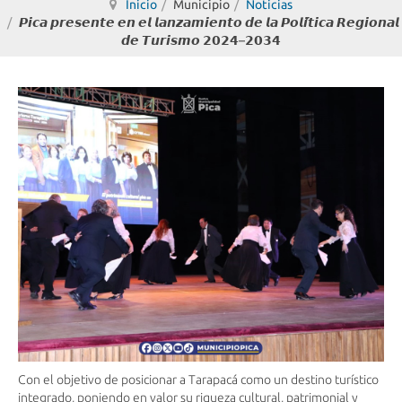
Inicio
Municipio
Noticias
𝙋𝙞𝙘𝙖 𝙥𝙧𝙚𝙨𝙚𝙣𝙩𝙚 𝙚𝙣 𝙚𝙡 𝙡𝙖𝙣𝙯𝙖𝙢𝙞𝙚𝙣𝙩𝙤 𝙙𝙚 𝙡𝙖 𝙋𝙤𝙡𝙞́𝙩𝙞𝙘𝙖 𝙍𝙚𝙜𝙞𝙤𝙣𝙖𝙡
𝙙𝙚 𝙏𝙪𝙧𝙞𝙨𝙢𝙤 𝟮𝟬𝟮𝟰–𝟮𝟬𝟯𝟰
Con el objetivo de posicionar a Tarapacá como un destino turístico
integrado, poniendo en valor su riqueza cultural, patrimonial y