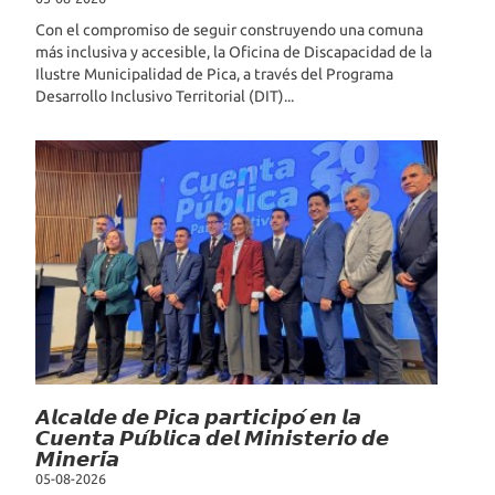
Con el compromiso de seguir construyendo una comuna
más inclusiva y accesible, la Oficina de Discapacidad de la
Ilustre Municipalidad de Pica, a través del Programa
Desarrollo Inclusivo Territorial (DIT)...
𝘼𝙡𝙘𝙖𝙡𝙙𝙚 𝙙𝙚 𝙋𝙞𝙘𝙖 𝙥𝙖𝙧𝙩𝙞𝙘𝙞𝙥𝙤́ 𝙚𝙣 𝙡𝙖
𝘾𝙪𝙚𝙣𝙩𝙖 𝙋𝙪́𝙗𝙡𝙞𝙘𝙖 𝙙𝙚𝙡 𝙈𝙞𝙣𝙞𝙨𝙩𝙚𝙧𝙞𝙤 𝙙𝙚
𝙈𝙞𝙣𝙚𝙧𝙞́𝙖
05-08-2026