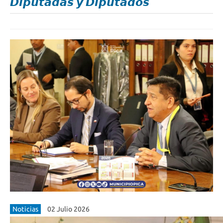
𝘿𝙞𝙥𝙪𝙩𝙖𝙙𝙖𝙨 𝙮 𝘿𝙞𝙥𝙪𝙩𝙖𝙙𝙤𝙨
Noticias
02 Julio 2026