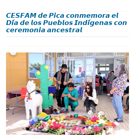
𝘾𝙀𝙎𝙁𝘼𝙈 𝙙𝙚 𝙋𝙞𝙘𝙖 𝙘𝙤𝙣𝙢𝙚𝙢𝙤𝙧𝙖 𝙚𝙡
𝘿𝙞́𝙖 𝙙𝙚 𝙡𝙤𝙨 𝙋𝙪𝙚𝙗𝙡𝙤𝙨 𝙄𝙣𝙙𝙞́𝙜𝙚𝙣𝙖𝙨 𝙘𝙤𝙣
𝙘𝙚𝙧𝙚𝙢𝙤𝙣𝙞𝙖 𝙖𝙣𝙘𝙚𝙨𝙩𝙧𝙖𝙡