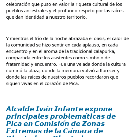
celebración que puso en valor la riqueza cultural de los 
pueblos ancestrales y el profundo respeto por las raíces 
que dan identidad a nuestro territorio.
Y mientras el frío de la noche abrazaba el oasis, el calor de 
la comunidad se hizo sentir en cada aplauso, en cada 
encuentro y en el aroma de la tradicional calapurka, 
compartida entre los asistentes como símbolo de 
fraternidad y encuentro. Fue una velada donde la cultura 
iluminó la plaza, donde la memoria volvió a florecer y 
donde las raíces de nuestros pueblos recordaron que 
siguen vivas en el corazón de Pica.
𝘼𝙡𝙘𝙖𝙡𝙙𝙚 𝙄𝙫𝙖́𝙣 𝙄𝙣𝙛𝙖𝙣𝙩𝙚 𝙚𝙭𝙥𝙤𝙣𝙚
𝙥𝙧𝙞𝙣𝙘𝙞𝙥𝙖𝙡𝙚𝙨 𝙥𝙧𝙤𝙗𝙡𝙚𝙢𝙖́𝙩𝙞𝙘𝙖𝙨 𝙙𝙚
𝙋𝙞𝙘𝙖 𝙚𝙣 𝘾𝙤𝙢𝙞𝙨𝙞𝙤́𝙣 𝙙𝙚 𝙕𝙤𝙣𝙖𝙨
𝙀𝙭𝙩𝙧𝙚𝙢𝙖𝙨 𝙙𝙚 𝙡𝙖 𝘾𝙖́𝙢𝙖𝙧𝙖 𝙙𝙚