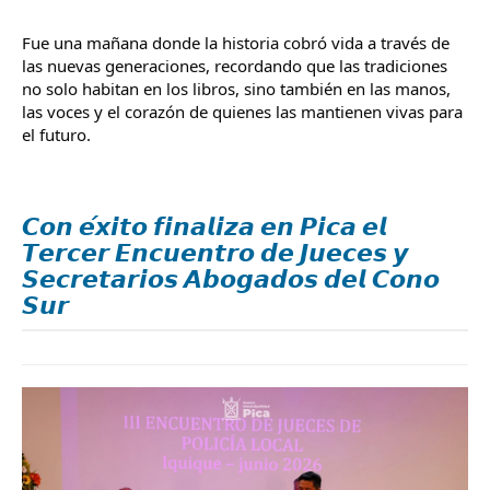
Fue una mañana donde la historia cobró vida a través de 
las nuevas generaciones, recordando que las tradiciones 
no solo habitan en los libros, sino también en las manos, 
las voces y el corazón de quienes las mantienen vivas para 
el futuro.
𝘾𝙤𝙣 𝙚́𝙭𝙞𝙩𝙤 𝙛𝙞𝙣𝙖𝙡𝙞𝙯𝙖 𝙚𝙣 𝙋𝙞𝙘𝙖 𝙚𝙡
𝙏𝙚𝙧𝙘𝙚𝙧 𝙀𝙣𝙘𝙪𝙚𝙣𝙩𝙧𝙤 𝙙𝙚 𝙅𝙪𝙚𝙘𝙚𝙨 𝙮
𝙎𝙚𝙘𝙧𝙚𝙩𝙖𝙧𝙞𝙤𝙨 𝘼𝙗𝙤𝙜𝙖𝙙𝙤𝙨 𝙙𝙚𝙡 𝘾𝙤𝙣𝙤
𝙎𝙪𝙧