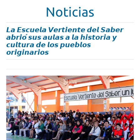
Noticias
𝙇𝙖 𝙀𝙨𝙘𝙪𝙚𝙡𝙖 𝙑𝙚𝙧𝙩𝙞𝙚𝙣𝙩𝙚 𝙙𝙚𝙡 𝙎𝙖𝙗𝙚𝙧
𝙖𝙗𝙧𝙞𝙤́ 𝙨𝙪𝙨 𝙖𝙪𝙡𝙖𝙨 𝙖 𝙡𝙖 𝙝𝙞𝙨𝙩𝙤𝙧𝙞𝙖 𝙮
𝙘𝙪𝙡𝙩𝙪𝙧𝙖 𝙙𝙚 𝙡𝙤𝙨 𝙥𝙪𝙚𝙗𝙡𝙤𝙨
𝙤𝙧𝙞𝙜𝙞𝙣𝙖𝙧𝙞𝙤𝙨