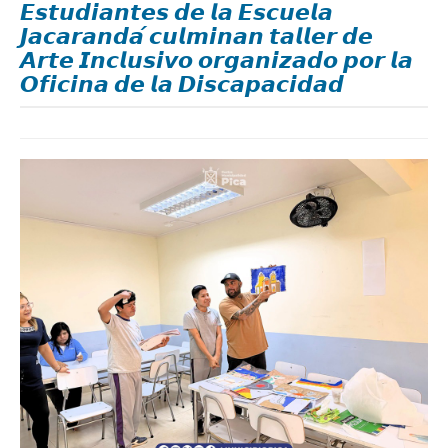
𝙀𝙨𝙩𝙪𝙙𝙞𝙖𝙣𝙩𝙚𝙨 𝙙𝙚 𝙡𝙖 𝙀𝙨𝙘𝙪𝙚𝙡𝙖
𝙅𝙖𝙘𝙖𝙧𝙖𝙣𝙙𝙖́ 𝙘𝙪𝙡𝙢𝙞𝙣𝙖𝙣 𝙩𝙖𝙡𝙡𝙚𝙧 𝙙𝙚
𝘼𝙧𝙩𝙚 𝙄𝙣𝙘𝙡𝙪𝙨𝙞𝙫𝙤 𝙤𝙧𝙜𝙖𝙣𝙞𝙯𝙖𝙙𝙤 𝙥𝙤𝙧 𝙡𝙖
𝙊𝙛𝙞𝙘𝙞𝙣𝙖 𝙙𝙚 𝙡𝙖 𝘿𝙞𝙨𝙘𝙖𝙥𝙖𝙘𝙞𝙙𝙖𝙙