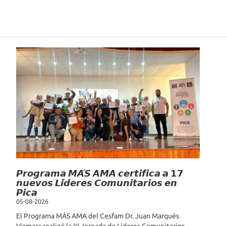
Noticias Recientes
𝙋𝙧𝙤𝙜𝙧𝙖𝙢𝙖 𝙈𝘼́𝙎 𝘼𝙈𝘼 𝙘𝙚𝙧𝙩𝙞𝙛𝙞𝙘𝙖 𝙖 𝟭𝟳
𝙣𝙪𝙚𝙫𝙤𝙨 𝙇𝙞́𝙙𝙚𝙧𝙚𝙨 𝘾𝙤𝙢𝙪𝙣𝙞𝙩𝙖𝙧𝙞𝙤𝙨 𝙚𝙣
𝙋𝙞𝙘𝙖
05-08-2026
El Programa MÁS AMA del Cesfam Dr. Juan Marqués