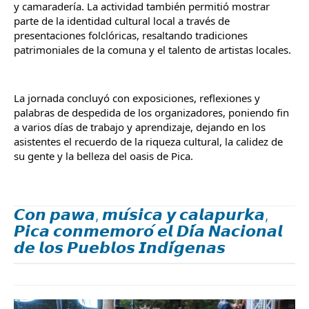
y camaradería. La actividad también permitió mostrar 
parte de la identidad cultural local a través de 
presentaciones folclóricas, resaltando tradiciones 
patrimoniales de la comuna y el talento de artistas locales.
La jornada concluyó con exposiciones, reflexiones y 
palabras de despedida de los organizadores, poniendo fin 
a varios días de trabajo y aprendizaje, dejando en los 
asistentes el recuerdo de la riqueza cultural, la calidez de 
su gente y la belleza del oasis de Pica.
𝘾𝙤𝙣 𝙥𝙖𝙬𝙖, 𝙢𝙪́𝙨𝙞𝙘𝙖 𝙮 𝙘𝙖𝙡𝙖𝙥𝙪𝙧𝙠𝙖,
𝙋𝙞𝙘𝙖 𝙘𝙤𝙣𝙢𝙚𝙢𝙤𝙧𝙤́ 𝙚𝙡 𝘿𝙞́𝙖 𝙉𝙖𝙘𝙞𝙤𝙣𝙖𝙡
𝙙𝙚 𝙡𝙤𝙨 𝙋𝙪𝙚𝙗𝙡𝙤𝙨 𝙄𝙣𝙙𝙞́𝙜𝙚𝙣𝙖𝙨