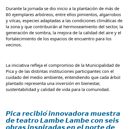
Durante la jornada se dio inicio a la plantación de más de 
80 ejemplares arbóreos, entre ellos pimientos, algarrobos 
y vilcas, especies adaptadas a las condiciones climáticas de 
la zona y que contribuirán al hermoseamiento del sector, la 
generación de sombra, la mejora de la calidad del aire y el 
fortalecimiento de los espacios de encuentro para los 
vecinos.
La iniciativa refleja el compromiso de la Municipalidad de 
Pica y de las distintas instituciones participantes con el 
cuidado del medio ambiente, entendiendo que cada árbol 
plantado representa una inversión en bienestar, 
sustentabilidad y calidad de vida para la comunidad.
𝙋𝙞𝙘𝙖 𝙧𝙚𝙘𝙞𝙗𝙞𝙤́ 𝙞𝙣𝙣𝙤𝙫𝙖𝙙𝙤𝙧𝙖 𝙢𝙪𝙚𝙨𝙩𝙧𝙖
𝙙𝙚 𝙩𝙚𝙖𝙩𝙧𝙤 𝙇𝙖𝙢𝙗𝙚 𝙇𝙖𝙢𝙗𝙚 𝙘𝙤𝙣 𝙨𝙚𝙞𝙨
𝙤𝙗𝙧𝙖𝙨 𝙞𝙣𝙨𝙥𝙞𝙧𝙖𝙙𝙖𝙨 𝙚𝙣 𝙚𝙡 𝙣𝙤𝙧𝙩𝙚 𝙙𝙚