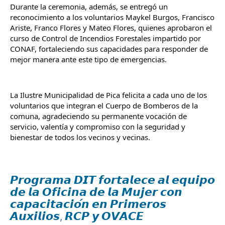
Durante la ceremonia, además, se entregó un 
reconocimiento a los voluntarios Maykel Burgos, Francisco 
Ariste, Franco Flores y Mateo Flores, quienes aprobaron el 
curso de Control de Incendios Forestales impartido por 
CONAF, fortaleciendo sus capacidades para responder de 
mejor manera ante este tipo de emergencias.
La Ilustre Municipalidad de Pica felicita a cada uno de los 
voluntarios que integran el Cuerpo de Bomberos de la 
comuna, agradeciendo su permanente vocación de 
servicio, valentía y compromiso con la seguridad y 
bienestar de todos los vecinos y vecinas.
𝙋𝙧𝙤𝙜𝙧𝙖𝙢𝙖 𝘿𝙄𝙏 𝙛𝙤𝙧𝙩𝙖𝙡𝙚𝙘𝙚 𝙖𝙡 𝙚𝙦𝙪𝙞𝙥𝙤
𝙙𝙚 𝙡𝙖 𝙊𝙛𝙞𝙘𝙞𝙣𝙖 𝙙𝙚 𝙡𝙖 𝙈𝙪𝙟𝙚𝙧 𝙘𝙤𝙣
𝙘𝙖𝙥𝙖𝙘𝙞𝙩𝙖𝙘𝙞𝙤́𝙣 𝙚𝙣 𝙋𝙧𝙞𝙢𝙚𝙧𝙤𝙨
𝘼𝙪𝙭𝙞𝙡𝙞𝙤𝙨, 𝙍𝘾𝙋 𝙮 𝙊𝙑𝘼𝘾𝙀