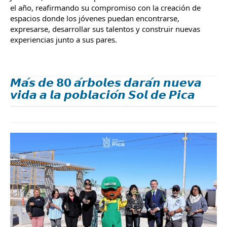
el año, reafirmando su compromiso con la creación de 
espacios donde los jóvenes puedan encontrarse, 
expresarse, desarrollar sus talentos y construir nuevas 
experiencias junto a sus pares.
𝙈𝙖́𝙨 𝙙𝙚 𝟴𝟬 𝙖́𝙧𝙗𝙤𝙡𝙚𝙨 𝙙𝙖𝙧𝙖́𝙣 𝙣𝙪𝙚𝙫𝙖
𝙫𝙞𝙙𝙖 𝙖 𝙡𝙖 𝙥𝙤𝙗𝙡𝙖𝙘𝙞𝙤́𝙣 𝙎𝙤𝙡 𝙙𝙚 𝙋𝙞𝙘𝙖