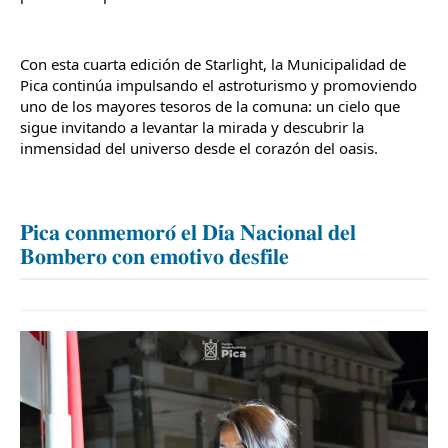
Con esta cuarta edición de Starlight, la Municipalidad de 
Pica continúa impulsando el astroturismo y promoviendo 
uno de los mayores tesoros de la comuna: un cielo que 
sigue invitando a levantar la mirada y descubrir la 
inmensidad del universo desde el corazón del oasis.
𝐏𝐢𝐜𝐚 𝐜𝐨𝐧𝐦𝐞𝐦𝐨𝐫𝐨́ 𝐞𝐥 𝐃𝐢́𝐚 𝐍𝐚𝐜𝐢𝐨𝐧𝐚𝐥 𝐝𝐞𝐥
𝐁𝐨𝐦𝐛𝐞𝐫𝐨 𝐜𝐨𝐧 𝐞𝐦𝐨𝐭𝐢𝐯𝐨 𝐝𝐞𝐬𝐟𝐢𝐥𝐞