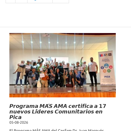
Noticias Recientes
𝙋𝙧𝙤𝙜𝙧𝙖𝙢𝙖 𝙈𝘼́𝙎 𝘼𝙈𝘼 𝙘𝙚𝙧𝙩𝙞𝙛𝙞𝙘𝙖 𝙖 𝟭𝟳
𝙣𝙪𝙚𝙫𝙤𝙨 𝙇𝙞́𝙙𝙚𝙧𝙚𝙨 𝘾𝙤𝙢𝙪𝙣𝙞𝙩𝙖𝙧𝙞𝙤𝙨 𝙚𝙣
𝙋𝙞𝙘𝙖
05-08-2026
El Programa MÁS AMA del Cesfam Dr. Juan Marqués