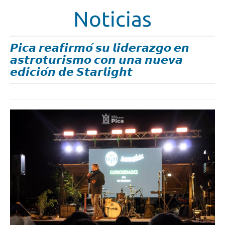
Noticias
𝙋𝙞𝙘𝙖 𝙧𝙚𝙖𝙛𝙞𝙧𝙢𝙤́ 𝙨𝙪 𝙡𝙞𝙙𝙚𝙧𝙖𝙯𝙜𝙤 𝙚𝙣
𝙖𝙨𝙩𝙧𝙤𝙩𝙪𝙧𝙞𝙨𝙢𝙤 𝙘𝙤𝙣 𝙪𝙣𝙖 𝙣𝙪𝙚𝙫𝙖
𝙚𝙙𝙞𝙘𝙞𝙤́𝙣 𝙙𝙚 𝙎𝙩𝙖𝙧𝙡𝙞𝙜𝙝𝙩