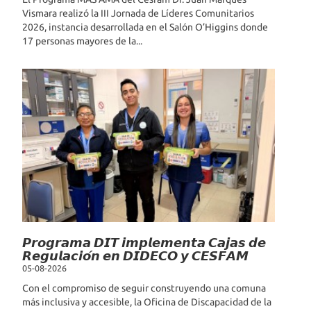
Vismara realizó la III Jornada de Líderes Comunitarios
2026, instancia desarrollada en el Salón O’Higgins donde
17 personas mayores de la...
𝙋𝙧𝙤𝙜𝙧𝙖𝙢𝙖 𝘿𝙄𝙏 𝙞𝙢𝙥𝙡𝙚𝙢𝙚𝙣𝙩𝙖 𝘾𝙖𝙟𝙖𝙨 𝙙𝙚
𝙍𝙚𝙜𝙪𝙡𝙖𝙘𝙞𝙤́𝙣 𝙚𝙣 𝘿𝙄𝘿𝙀𝘾𝙊 𝙮 𝘾𝙀𝙎𝙁𝘼𝙈
05-08-2026
Con el compromiso de seguir construyendo una comuna
más inclusiva y accesible, la Oficina de Discapacidad de la