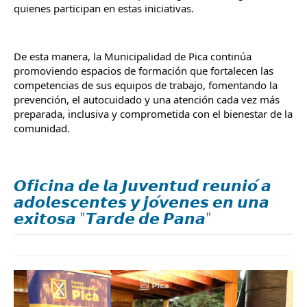
quienes participan en estas iniciativas.
De esta manera, la Municipalidad de Pica continúa 
promoviendo espacios de formación que fortalecen las 
competencias de sus equipos de trabajo, fomentando la 
prevención, el autocuidado y una atención cada vez más 
preparada, inclusiva y comprometida con el bienestar de la 
comunidad.
𝙊𝙛𝙞𝙘𝙞𝙣𝙖 𝙙𝙚 𝙡𝙖 𝙅𝙪𝙫𝙚𝙣𝙩𝙪𝙙 𝙧𝙚𝙪𝙣𝙞𝙤́ 𝙖
𝙖𝙙𝙤𝙡𝙚𝙨𝙘𝙚𝙣𝙩𝙚𝙨 𝙮 𝙟𝙤́𝙫𝙚𝙣𝙚𝙨 𝙚𝙣 𝙪𝙣𝙖
𝙚𝙭𝙞𝙩𝙤𝙨𝙖 "𝙏𝙖𝙧𝙙𝙚 𝙙𝙚 𝙋𝙖𝙣𝙖"