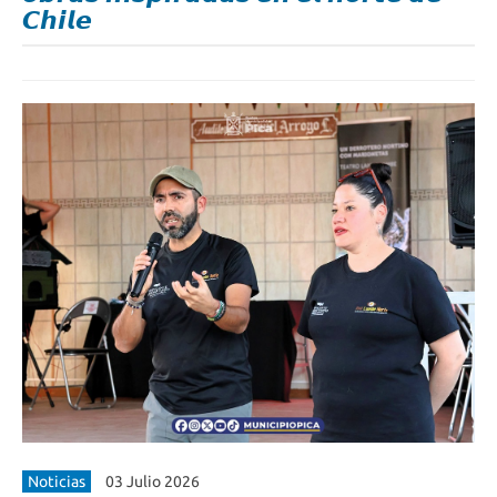
𝘾𝙝𝙞𝙡𝙚
Noticias
03 Julio 2026